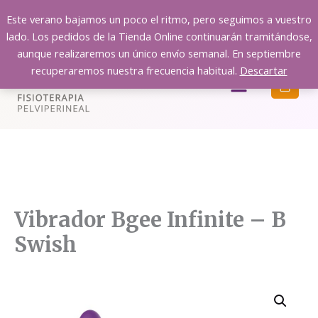
Ir
Este verano bajamos un poco el ritmo, pero seguimos a vuestro
al
lado. Los pedidos de la Tienda Online continuarán tramitándose,
contenido
aunque realizaremos un único envío semanal. En septiembre
recuperaremos nuestra frecuencia habitual.
Descartar
Menú
Vibrador Bgee Infinite – B
Swish
A G O T A D O