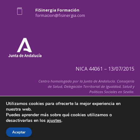
FiSinergia Formación
formacion@fisinergia.com
NICA 44061 – 13/07/2015
Centro homologado por la Junta de Andalucía. Consejería
de Salud, Delegación Territorial de Igualdad, Salud y
Políticas Sociales en Sevilla.
Utilizamos cookies para ofrecerte la mejor experiencia en
nuestra web.
Puedes aprender más sobre qué cookies utilizamos o
desactivarlas en los
ajustes
.
© 2026 FiSInergia.com
Todos los derechos reservados
Aceptar