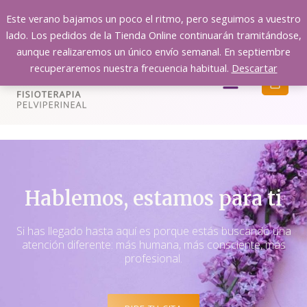
Ir
Este verano bajamos un poco el ritmo, pero seguimos a vuestro
al
lado. Los pedidos de la Tienda Online continuarán tramitándose,
contenido
aunque realizaremos un único envío semanal. En septiembre
recuperaremos nuestra frecuencia habitual.
Descartar
Menú
Hablemos, estamos para ti
Si has llegado hasta aquí es porque estás buscando una
atención diferente: más humana, más consciente, más
profesional.