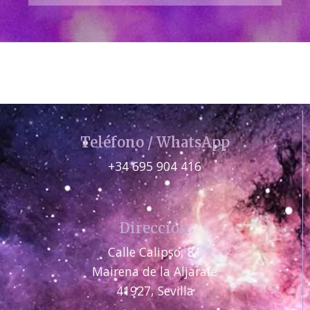
Teléfono / WhatsApp
+34 695 904 416
Dirección
Calle Calipso, 81
Mairena de la Aljarafe
41927, Sevilla