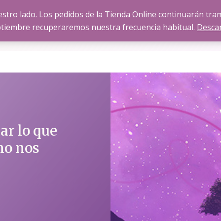
stro lado. Los pedidos de la Tienda Online continuarán tr
SOBRE FISINERGIA
SERVICIOS
TIENDA
BLOG
tiembre recuperaremos nuestra frecuencia habitual.
Desca
ar lo que
no nos