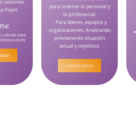
n sesiones
para ordenar lo personal y
a Poyet.
lo profesional.
- Para líderes, equipos y
75€
organizaciones. Analizando
n
s a decidir entre
previamente situación
primera sesión)
actual y objetivos.
 aquí
Contáctanos