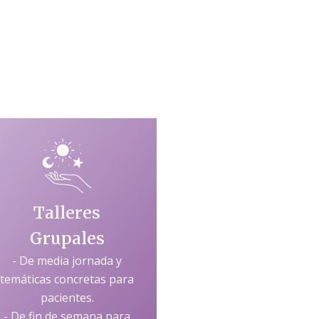
Talleres
Grupales
- De media jornada y
temáticas concretas para
pacientes.
- De fin de semana para