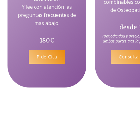
combinables co
Y lee con atención las
de Osteopatí
preguntas frecuentes de
mas abajo.
desde 
(periodicidad y precio
180€
ambas partes tras la 
Pide Cita
Consulta