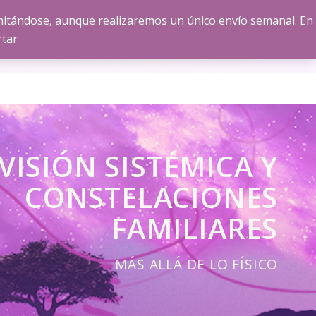
amitándose, aunque realizaremos un único envío semanal. En
Pide tu
CONTACTO
Formación
rtar
CITA
VISIÓN SISTÉMICA Y
CONSTELACIONES
FAMILIARES
MÁS ALLÁ DE LO FÍSICO