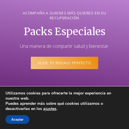
ACOMPAÑA A QUIENES MÁS QUIERES EN SU
RECUPERACIÓN
Packs Especiales
Una manera de compartir salud y bienestar.
ELIGE TU REGALO PERFECTO
Utilizamos cookies para ofrecerte la mejor experiencia en
nuestra web.
Puedes aprender más sobre qué cookies utilizamos o
desactivarlas en los
ajustes
.
Aceptar
¿Cómo regalar los Packs Especiales