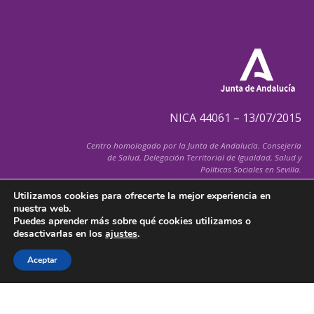
NICA 44061 – 13/07/2015
Centro homologado por la Junta de Andalucía. Consejería
de Salud, Delegación Territorial de Igualdad, Salud y
Políticas Sociales en Sevilla.
Utilizamos cookies para ofrecerte la mejor experiencia en
nuestra web.
Puedes aprender más sobre qué cookies utilizamos o
desactivarlas en los
ajustes
.
© 2026 FiSInergia.com
Todos los derechos reservados
Aceptar
Política de Cancelación de Citas
–
Aviso Legal
–
Política de Cookies
–
Condiciones Generales
–
Política de Privacidad