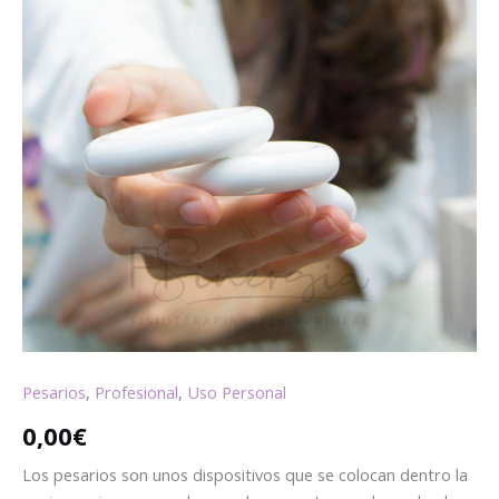
62mm
65mm
68mm
71mm
74mm
77mm
80mm
cantidad
cantidad
cantidad
cantidad
cantidad
cantidad
cantidad
Pesarios
,
Profesional
,
Uso Personal
0,00
€
Los pesarios son unos dispositivos que se colocan dentro la