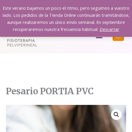
Ir
Este verano bajamos un poco el ritmo, pero seguimos a vuestro
al
lado. Los pedidos de la Tienda Online continuarán tramitándose,
contenido
aunque realizaremos un único envío semanal. En septiembre
recuperaremos nuestra frecuencia habitual.
Descartar
Menú
Pesario PORTIA PVC
Pesario
Pesario
Pesario
Pesario
Pesario
Pesario
Pesario
PORTIA
PORTIA
PORTIA
PORTIA
PORTIA
PORTIA
PORTIA
PVC
PVC
PVC
PVC
PVC
PVC
PVC
-
-
-
-
-
-
-
Talla
Talla
Talla
Talla
Talla
Talla
Talla