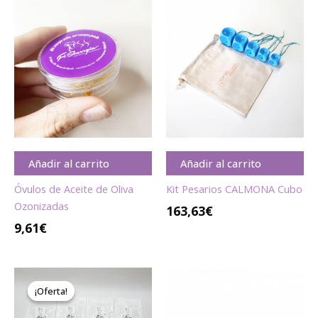
Añadir al carrito
Añadir al carrito
Óvulos de Aceite de Oliva
Kit Pesarios CALMONA Cubo
Ozonizadas
163,63
€
9,61
€
El
El
precio
precio
¡Oferta!
¡Oferta!
original
actual