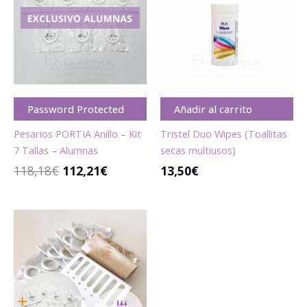
era:
es:
118,18€.
112,21€.
Password Protected
Añadir al carrito
Pesarios PORTIA Anillo – Kit
Tristel Duo Wipes (Toallitas
7 Tallas – Alumnas
secas multiusos)
118,18
€
112,21
€
13,50
€