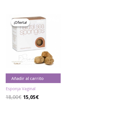
El
El
precio
precio
¡Oferta!
¡Oferta!
original
actual
era:
es:
18,00€.
15,05€.
Añadir al carrito
Esponja Vaginal
18,00
€
15,05
€