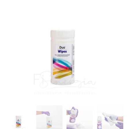
(Toallitas
secas
multiusos)
cantidad