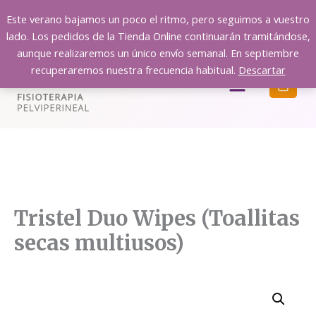
Ir
Este verano bajamos un poco el ritmo, pero seguimos a vuestro
al
lado. Los pedidos de la Tienda Online continuarán tramitándose,
contenido
aunque realizaremos un único envío semanal. En septiembre
recuperaremos nuestra frecuencia habitual.
Descartar
Menú
Tristel Duo Wipes (Toallitas
secas multiusos)
Tristel
Duo
Wipes