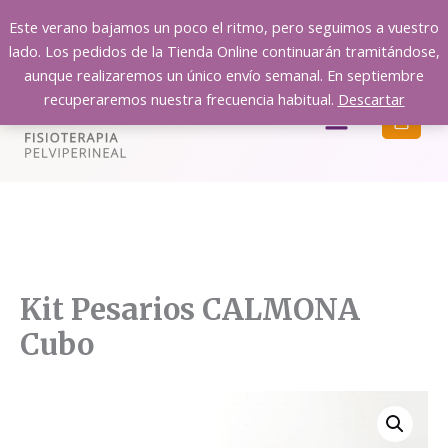
Ir
Este verano bajamos un poco el ritmo, pero seguimos a vuestro
al
lado. Los pedidos de la Tienda Online continuarán tramitándose,
contenido
aunque realizaremos un único envío semanal. En septiembre
recuperaremos nuestra frecuencia habitual.
Descartar
Menú
Kit Pesarios CALMONA
Cubo
Kit
Pesarios
CALMONA