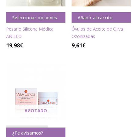
Seleccionar opciones
Añadir al carrito
Pesario Silicona Médica
Óvulos de Aceite de Oliva
ANILLO
Ozonizadas
19,98
€
9,61
€
AGOTADO
A G O T A D O
¿Te avisamos?