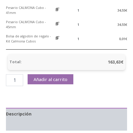
Pesario CALMONA Cubo -
34,55
€
41mm
Pesario CALMONA Cubo -
34,55
€
45mm
Bolsa de algodón de regalo -
0,01
€
Kit Calmona Cubos
163,63
€
Total:
Añadir al carrito
Descripción
Información adicional