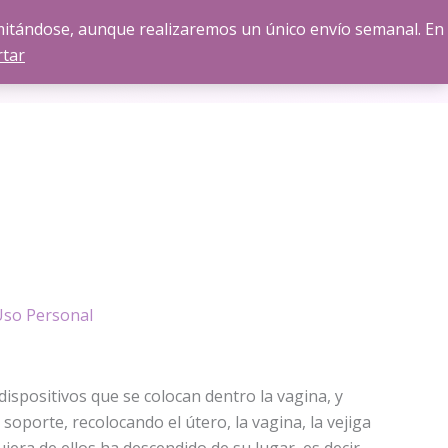
amitándose, aunque realizaremos un único envío semanal. En
Pide tu
CONTACTO
Formación
rtar
CITA
Uso Personal
Pesario
Pesario
Pesario
Pesario
Pesario
CALMONA
CALMONA
CALMONA
CALMONA
CALMONA
Plano
Plano
Plano
Plano
Plano
Uretral
Uretral
Uretral
Uretral
Uretral
ispositivos que se colocan dentro la vagina, y
-
-
-
-
-
60mm
65mm
70mm
75mm
80mm
 soporte, recolocando el útero, la vagina, la vejiga
cantidad
cantidad
cantidad
cantidad
cantidad
iera de ellos ha descendido de su lugar, es decir,