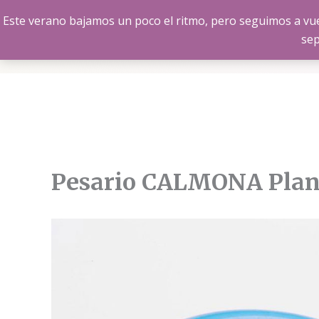
Ir
Este verano bajamos un poco el ritmo, pero seguimos a vue
al
sep
contenido
Pesario CALMONA Plano