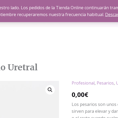
stro lado. Los pedidos de la Tienda Online continuarán tr
SOBRE FISINERGIA
SERVICIOS
TIENDA
BLOG
tiembre recuperaremos nuestra frecuencia habitual.
Desca
 Uretral
Profesional
,
Pesarios
,
0,00
€
Los pesarios son unos d
sirven para elevar y dar
o el recto cuando cualqu