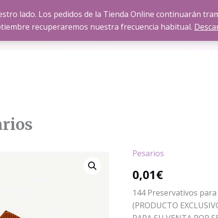
stro lado. Los pedidos de la Tienda Online continuarán tr
SOBRE FISINERGIA
SERVICIOS
TIENDA
BLOG
tiembre recuperaremos nuestra frecuencia habitual.
Desca
arios
Pesarios
Preservativos
para
0,01
€
Pesarios
cantidad
144 Preservativos para
(PRODUCTO EXCLUSIVO
PARA SU VENTA POR S