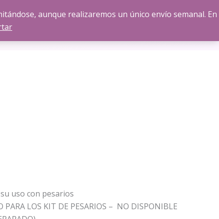
amitándose, aunque realizaremos un único envío semanal. En
Pide tu
CONTACTO
Formación
rtar
CITA
 su uso con pesarios
 PARA LOS KIT DE PESARIOS – NO DISPONIBLE
EPARADO)