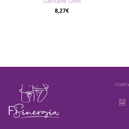
Lubricante 120ml
8,27
€
CONT