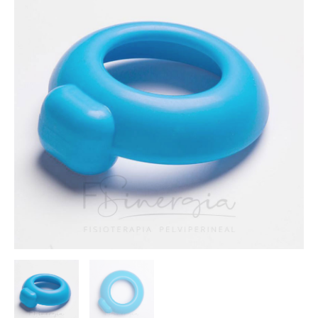
Uretral
-
60mm
cantidad