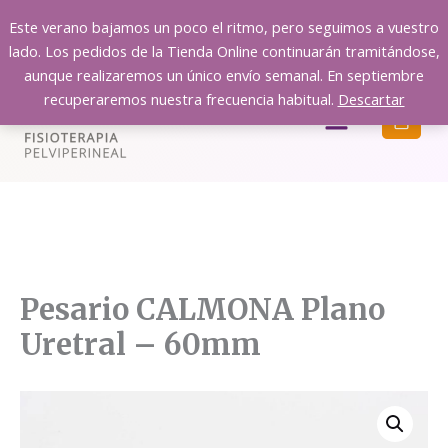
Ir
Este verano bajamos un poco el ritmo, pero seguimos a vuestro
al
lado. Los pedidos de la Tienda Online continuarán tramitándose,
contenido
aunque realizaremos un único envío semanal. En septiembre
recuperaremos nuestra frecuencia habitual.
Descartar
Menú
Pesario CALMONA Plano
Uretral – 60mm
Pesario
CALMONA
Plano