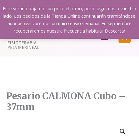
Ir
Este verano bajamos un poco el ritmo, pero seguimos a vuestro
al
lado. Los pedidos de la Tienda Online continuarán tramitándose,
contenido
aunque realizaremos un único envío semanal. En septiembre
recuperaremos nuestra frecuencia habitual.
Descartar
Menú
Pesario CALMONA Cubo –
37mm
Pesario
CALMONA
Cubo