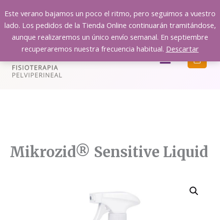
Ir
Este verano bajamos un poco el ritmo, pero seguimos a vuestro
al
lado. Los pedidos de la Tienda Online continuarán tramitándose,
contenido
aunque realizaremos un único envío semanal. En septiembre
recuperaremos nuestra frecuencia habitual.
Descartar
Menú
Mikrozid® Sensitive Liquid
Mikrozid®
Sensitive
Liquid
cantidad