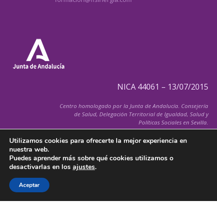
NICA 44061 – 13/07/2015
Centro homologado por la Junta de Andalucía. Consejería
de Salud, Delegación Territorial de Igualdad, Salud y
Políticas Sociales en Sevilla.
Utilizamos cookies para ofrecerte la mejor experiencia en
nuestra web.
Puedes aprender más sobre qué cookies utilizamos o
desactivarlas en los
ajustes
.
© 2026 FiSInergia.com
Todos los derechos reservados
Aceptar
Política de Cancelación de Citas
–
Aviso Legal
–
Política de Cookies
–
Condiciones Generales
–
Política de Privacidad