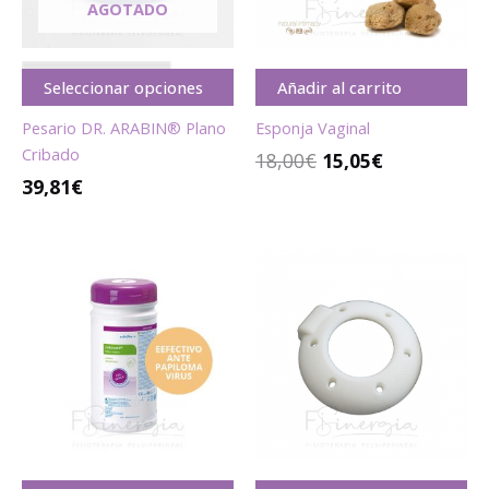
AGOTADO
A G O T A D O
Seleccionar opciones
Añadir al carrito
Pesario DR. ARABIN® Plano
Esponja Vaginal
Cribado
18,00
€
15,05
€
39,81
€