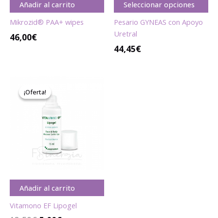
Añadir al carrito
Seleccionar opciones
Mikrozid® PAA+ wipes
Pesario GYNEAS con Apoyo
Uretral
46,00
€
44,45
€
El
El
precio
precio
¡Oferta!
¡Oferta!
original
actual
era:
es:
18,50€.
5,00€.
Añadir al carrito
Vitamono EF Lipogel