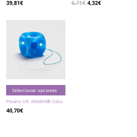
39,81
€
6,71
€
4,32
€
Seleccionar opciones
Pesario DR. ARABIN® Cubo
40,70
€