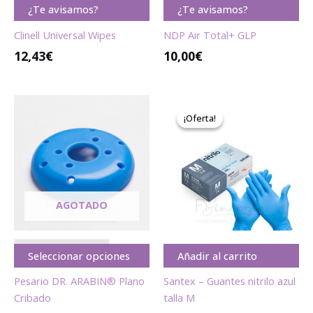
A G O T A D O
A G O T A D O
¿Te avisamos?
¿Te avisamos?
Clinell Universal Wipes
NDP Air Total+ GLP
12,43
€
10,00
€
El
El
precio
precio
¡Oferta!
¡Oferta!
original
actual
era:
es:
6,71€.
4,32€.
AGOTADO
A G O T A D O
Seleccionar opciones
Añadir al carrito
Pesario DR. ARABIN® Plano
Santex – Guantes nitrilo azul
Cribado
talla M