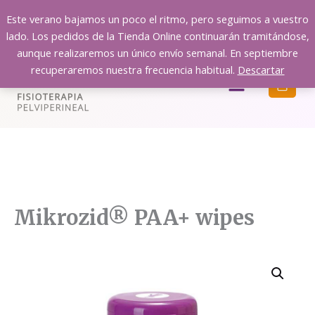
Ir
Este verano bajamos un poco el ritmo, pero seguimos a vuestro
al
lado. Los pedidos de la Tienda Online continuarán tramitándose,
contenido
aunque realizaremos un único envío semanal. En septiembre
recuperaremos nuestra frecuencia habitual.
Descartar
Menú
Mikrozid® PAA+ wipes
Mikrozid®
PAA+
wipes
cantidad