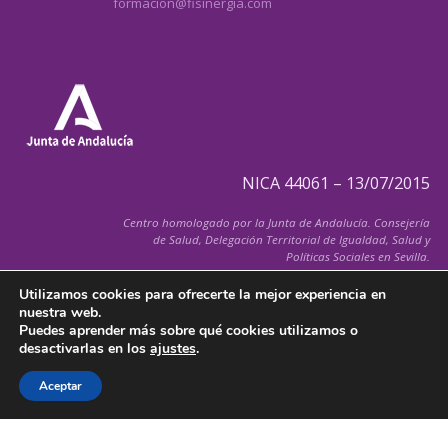
formacion@fisinergia.com
NICA 44061 – 13/07/2015
Centro homologado por la Junta de Andalucía. Consejería
de Salud, Delegación Territorial de Igualdad, Salud y
Políticas Sociales en Sevilla.
Utilizamos cookies para ofrecerte la mejor experiencia en
nuestra web.
Puedes aprender más sobre qué cookies utilizamos o
desactivarlas en los
ajustes
.
© 2026 FiSInergia.com
Todos los derechos reservados
Aceptar
Política de Cancelación de Citas
–
Aviso Legal
–
Política de Cookies
–
Condiciones Generales
–
Política de Privacidad