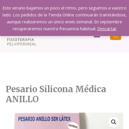
Ir
Este verano bajamos un poco el ritmo, pero seguimos a vuestro
al
lado. Los pedidos de la Tienda Online continuarán tramitándose,
contenido
aunque realizaremos un único envío semanal. En septiembre
recuperaremos nuestra frecuencia habitual.
Descartar
Menú
Pesario Silicona Médica
ANILLO
Pesario
Silicona
Médica