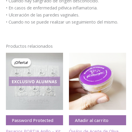
• Cuando hay sangrado de origen desconocido.
• En casos de enfermedad pélvica inflamatoria.
• Ulceración de las paredes vaginales.
• Cuando no se puede realizar un seguimiento del mismo.
Productos relacionados
El
El
precio
precio
¡Oferta!
¡Oferta!
original
actual
era:
es:
118,18€.
112,21€.
Password Protected
Añadir al carrito
Pesarios PORTIA Anillo – Kit
Óvulos de Aceite de Oliva