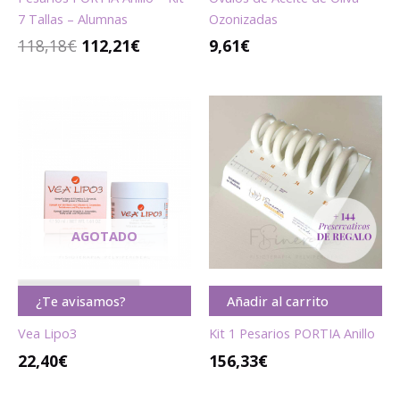
7 Tallas – Alumnas
Ozonizadas
118,18
€
112,21
€
9,61
€
AGOTADO
A G O T A D O
¿Te avisamos?
Añadir al carrito
Vea Lipo3
Kit 1 Pesarios PORTIA Anillo
22,40
€
156,33
€