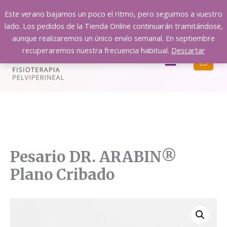
Ir
Este verano bajamos un poco el ritmo, pero seguimos a vuestro
al
lado. Los pedidos de la Tienda Online continuarán tramitándose,
contenido
aunque realizaremos un único envío semanal. En septiembre
recuperaremos nuestra frecuencia habitual.
Descartar
Menú
Pesario DR. ARABIN®
Plano Cribado
Pesario
A G O T A D O
DR.
ARABIN®