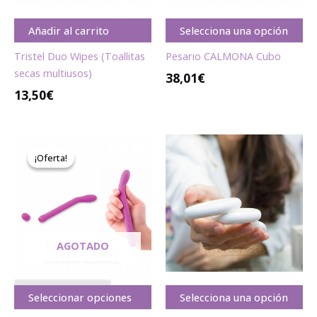
Añadir al carrito
Selecciona una opción
Tristel Duo Wipes (Toallitas
Pesario CALMONA Cubo
secas multiusos)
38,01€
13,50
€
Rango
de
¡Oferta!
¡Oferta!
precios:
desde
23,99€
hasta
33,99€
AGOTADO
A G O T A D O
Seleccionar opciones
Selecciona una opción