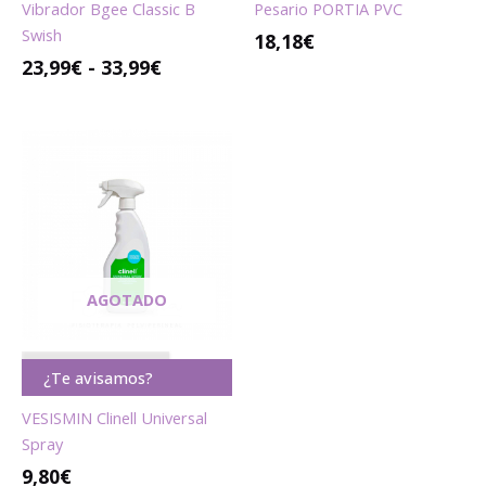
Vibrador Bgee Classic B
Pesario PORTIA PVC
Swish
18,18€
23,99
€
-
33,99
€
AGOTADO
A G O T A D O
¿Te avisamos?
VESISMIN Clinell Universal
Spray
9,80
€