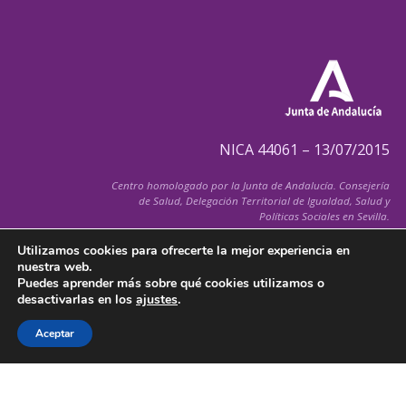
NICA 44061 – 13/07/2015
Centro homologado por la Junta de Andalucía. Consejería
de Salud, Delegación Territorial de Igualdad, Salud y
Políticas Sociales en Sevilla.
Utilizamos cookies para ofrecerte la mejor experiencia en
nuestra web.
Puedes aprender más sobre qué cookies utilizamos o
desactivarlas en los
ajustes
.
© 2026 FiSInergia.com
Todos los derechos reservados
Aceptar
Política de Cancelación de Citas
–
Aviso Legal
–
Política de Cookies
–
Condiciones Generales
–
Política de Privacidad