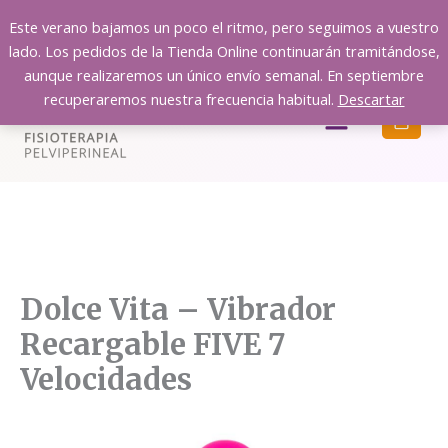
Ir
Este verano bajamos un poco el ritmo, pero seguimos a vuestro
al
lado. Los pedidos de la Tienda Online continuarán tramitándose,
contenido
aunque realizaremos un único envío semanal. En septiembre
recuperaremos nuestra frecuencia habitual.
Descartar
Menú
Dolce Vita – Vibrador
Recargable FIVE 7
Velocidades
Dolce