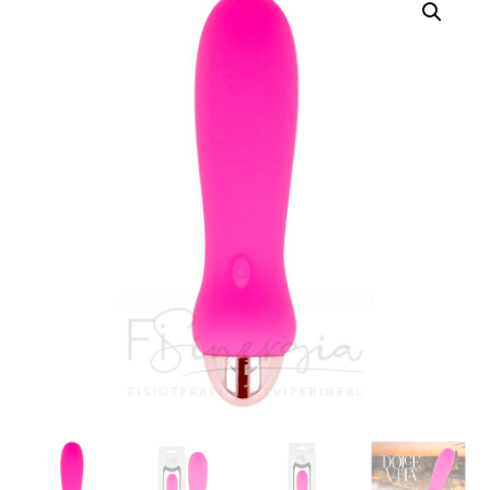
Vita
-
Vibrador
Recargable
FIVE
7
Velocidades
cantidad