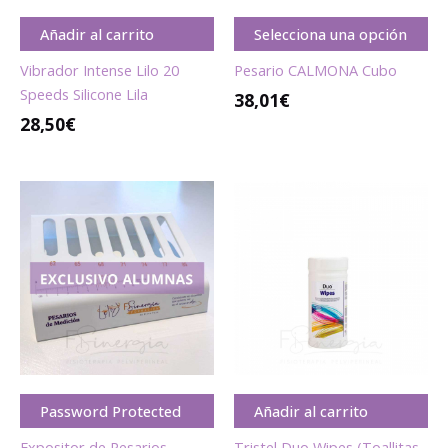
Añadir al carrito
Selecciona una opción
Vibrador Intense Lilo 20
Pesario CALMONA Cubo
Speeds Silicone Lila
38,01€
28,50
€
Password Protected
Añadir al carrito
Expositor de Pesarios
Tristel Duo Wipes (Toallitas