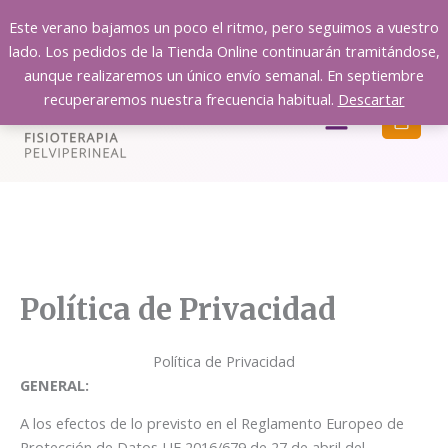
Ir
Este verano bajamos un poco el ritmo, pero seguimos a vuestro
al
lado. Los pedidos de la Tienda Online continuarán tramitándose,
contenido
aunque realizaremos un único envío semanal. En septiembre
recuperaremos nuestra frecuencia habitual.
Descartar
Menú
Política de Privacidad
Política de Privacidad
GENERAL:
A los efectos de lo previsto en el Reglamento Europeo de
Protección de Datos UE 2016/679 de 27 de abril del